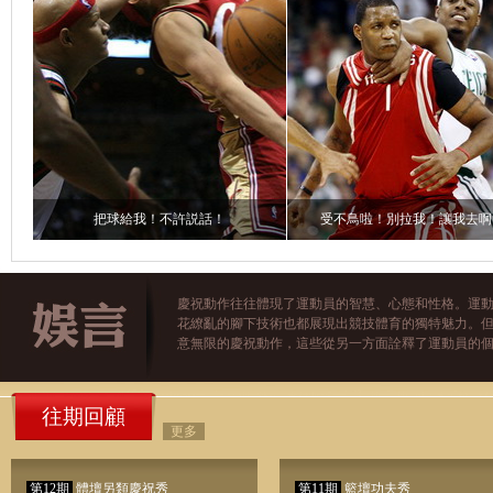
把球給我！不許説話！
受不鳥啦！別拉我！讓我去啊
慶祝動作往往體現了運動員的智慧、心態和性格。運
花繚亂的腳下技術也都展現出競技體育的獨特魅力。
意無限的慶祝動作，這些從另一方面詮釋了運動員的個
往期回顧
更多
第12期
體壇另類慶祝秀
第11期
籃壇功夫秀