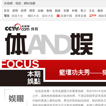
央視網
|
視頻
|
網站地圖
首頁
新聞
經濟
體育
綜藝
春晚
戲曲
音樂
科教
青少
文化
藝術
電視
頻道大全
欄目大全
節目大全
直播中國
賽事直播
網絡
FOCUS
籃壇功夫秀——
本期
娛點
犯規是衡量一名球員威懾力的重要指標，而在NBA中也
之外，還會推推攘攘進行貼身肉搏。不過這類競爭是球員與
叫板的更讓人肅然起敬。歷史的恩怨如此鑄就，新的恩怨又
喜歡做的事情就是想法設法製造身體接觸，本期5+體娛帶