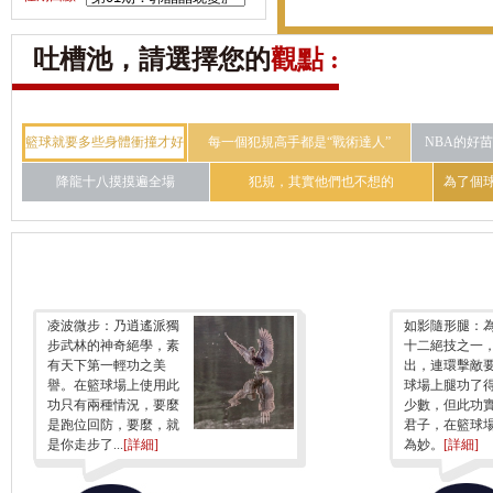
吐槽池，請選擇您的
觀點 :
籃球就要多些身體衝撞才好
每一個犯規高手都是“戰術達人”
NBA的好
看
降龍十八摸摸遍全場
犯規，其實他們也不想的
為了個
凌波微步：
乃逍遙派獨
如影隨形腿：
步武林的神奇絕學，素
十二絕技之一
有天下第一輕功之美
出，連環擊敵
譽。在籃球場上使用此
球場上腿功了
功只有兩種情況，要麼
少數，但此功
是跑位回防，要麼，就
君子，在籃球
是你走步了...
[詳細]
為妙。
[詳細]