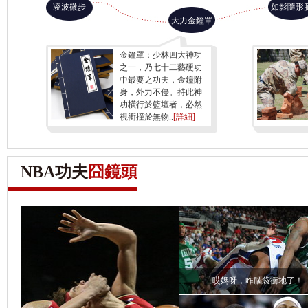
凌波微步
如影隨形
大力金鐘罩
金鐘罩：
少林四大神功
之一，乃七十二藝硬功
中最要之功夫，金鐘附
身，外力不侵。持此神
功橫行於籃壇者，必然
視衝撞於無物..
[詳細]
NBA功夫
囧鏡頭
哎媽呀，咋腦袋衝地了！