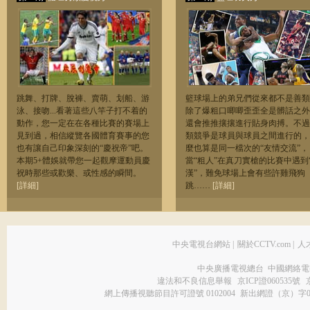
跳舞、打牌、脫褲、賣萌、划船、游
籃球場上的弟兄們從來都不是善類
泳、接吻...看著這些八竿子打不着的
除了爆粗口唧唧歪歪全是髒話之外
動作，您一定在在各種比賽的賽場上
還會推推攘攘進行貼身肉搏。不過
見到過，相信縱覽各國體育賽事的您
類競爭是球員與球員之間進行的，
也有讓自己印象深刻的“慶祝帝”吧。
麼也算是同一檔次的“友情交流”，
本期5+體娛就帶您一起觀摩運動員慶
當“粗人”在真刀實槍的比賽中遇到
祝時那些或歡樂、或性感的瞬間。
漢”，難免球場上會有些許雞飛狗
[詳細]
跳……
[詳細]
中央電視台網站
|
關於CCTV.com
|
人
中央廣播電視總台 中國網絡電
違法和不良信息舉報
京ICP證060535號
網上傳播視聽節目許可證號 0102004
新出網證（京）字0