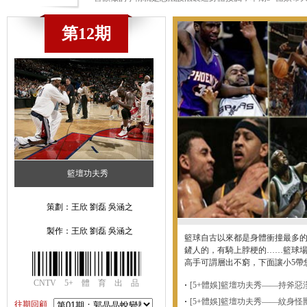
第12期
籃壇功夫秀
策劃：王欣 劉磊 吳涵之
製作：王欣 劉磊 吳涵之
籃球自古以來都是身體衝撞最多
鏟人的，有騎上脖梗的……籃球場
高手可謂層出不窮，下面讓小5帶
CNTV 5+ 體 育 出 品
[5+體娛]籃壇功夫秀——持斧惡
[5+體娛]籃壇功夫秀——紋身怪
往期回顧