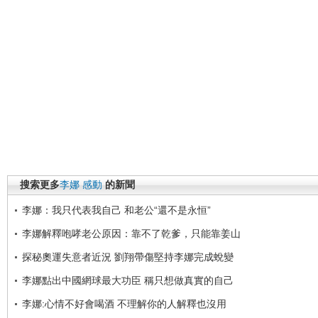
搜索更多
李娜
感動
的新聞
李娜：我只代表我自己 和老公“還不是永恒”
李娜解釋咆哮老公原因：靠不了乾爹，只能靠姜山
探秘奧運失意者近況 劉翔帶傷堅持李娜完成蛻變
李娜點出中國網球最大功臣 稱只想做真實的自己
李娜:心情不好會喝酒 不理解你的人解釋也沒用