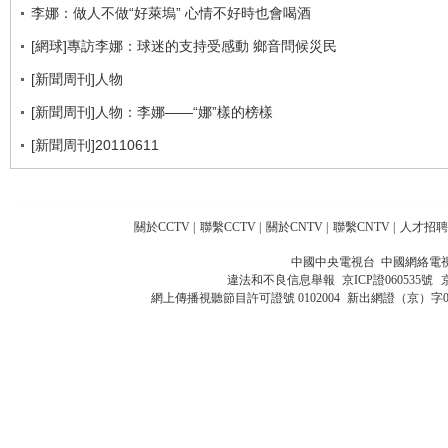
李娜：做人不做“好萊塢” 心情不好時也會喝酒
[網球]專訪李娜：球迷的支持受感動 鄉音問候災民
[新聞周刊]人物
[新聞周刊]人物：李娜——“娜”樣的榜樣
[新聞周刊]20110611
關於CCTV
|
聯繫CCTV
|
關於CNTV
|
聯繫CNTV
|
人才招聘
中國中央電視台 中國網絡電
違法和不良信息舉報
京ICP證060535號
網上傳播視聽節目許可證號 0102004
新出網證（京）字0