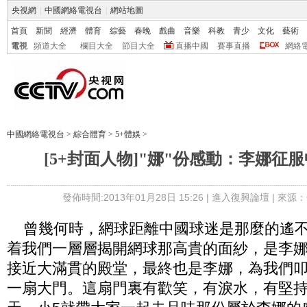
央視網
|
中國網絡電視台
|
網站地圖
首頁
新聞
經濟
體育
綜藝
春晚
戲曲
音樂
科教
青少
文化
藝術
電視
頻道大全
欄目大全
節目大全
直播中國
賽事直播
網絡
中國網絡電視台
>
綜合體育
>
5+體娛
>
[5+封面人物]"娜"份感動：李娜征
發佈時間:2013年01月28日 15:26 |
進入復興論壇
| 來源：
曾幾何時，網球距離中國球迷是那麼的遙不
着我們一層層揭開網球那高貴的面紗，是李
接近大滿貫的殿堂，最終也是李娜，為我們
一扇大門。這扇門裏有歡笑，有淚水，有堅