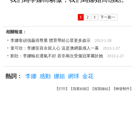
1
2
3
下一頁>>
相關報道：
李娜靠頑強贏得尊重 體育帶給公眾更多啟示
2013-1-28
童可欣：李娜笑容永留人心 這是澳網最感人一幕
2013-1-27
劉壯：李娜輸在運氣不好 若非兩次受傷冠軍屬於她
2013-1-27
熱詞：
李娜
感動
娜姐
網球
金花
【
打印
】【
我要糾錯
】【
複製鏈結
】【
轉發郵件