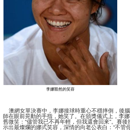
李娜豁然的笑容
澳網女單決賽中，李娜接球時重心不穩摔倒，後腦
師在眼前晃動的手指，她笑了。在頒獎儀式上，李娜
舊微笑：“儘管我已不再年輕，但我還會回來”。賽後
示出最燦爛的娜式笑容，深情的向老公表白：“不管