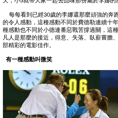
天，小5就帶大家一起去品味那份屬於李娜的
每每看到已經30歲的李娜還那麼頑強的奔
的令人感動，這種感動不同於費德勒連續十
種感動也不同於小德連番惡戰苦撐過關，這
凡人是那麼的接近，得意、失落、臥薪嘗膽
部精彩的電影佳作。
有一種感動叫微笑