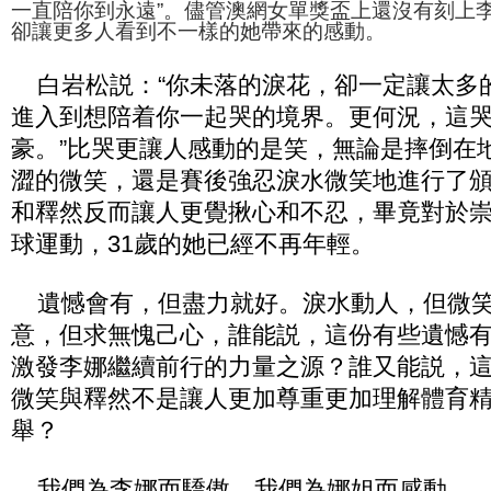
一直陪你到永遠”。儘管澳網女單獎盃上還沒有刻上
卻讓更多人看到不一樣的她帶來的感動。
白岩松説：“你未落的淚花，卻一定讓太多
進入到想陪着你一起哭的境界。更何況，這
豪。”比哭更讓人感動的是笑，無論是摔倒在
澀的微笑，還是賽後強忍淚水微笑地進行了
和釋然反而讓人更覺揪心和不忍，畢竟對於崇
球運動，31歲的她已經不再年輕。
遺憾會有，但盡力就好。淚水動人，但微笑
意，但求無愧己心，誰能説，這份有些遺憾
激發李娜繼續前行的力量之源？誰又能説，
微笑與釋然不是讓人更加尊重更加理解體育
舉？
我們為李娜而驕傲，我們為娜姐而感動。