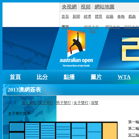
央視網
|
視頻
|
網站地圖
首頁
新聞
經濟
體育
綜藝
春晚
戲曲
電視
頻道大全
欄目大全
節目大全
頻道
欄目
首頁
比分
點播
圖片
WTA
2013澳網簽表
請選擇：
男子單打
|
女子單打
|
男子雙打
|
女子雙打
|
混雙