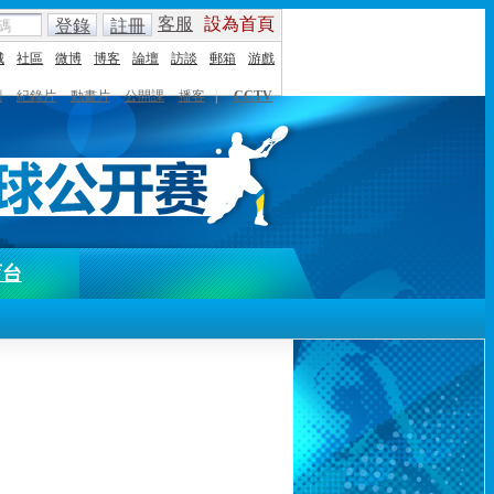
客服
設為首頁
登錄
註冊
城
社區
微博
博客
論壇
訪談
郵箱
游戲
劇
紀錄片
動畫片
公開課
播客
|
CCTV
育台