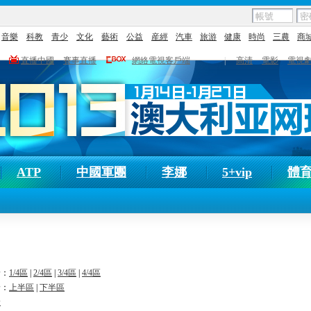
音樂
科教
青少
文化
藝術
公益
産經
汽車
旅游
健康
時尚
三農
商
直播中國
賽事直播
網絡電視客戶端
|
高清
電影
電視
ATP
中國軍團
李娜
5+vip
體