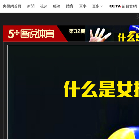
央視網首頁
新聞
視頻
經濟
體育
軍事
更多
節目官網
3