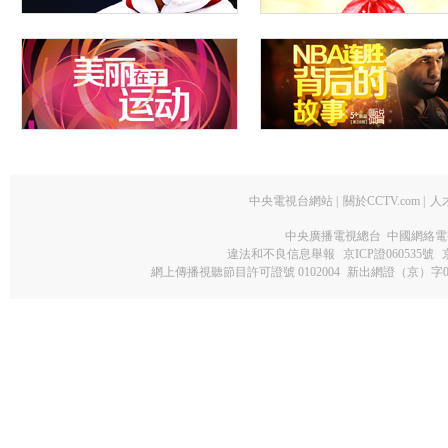
中央電視台網站
|
關於CCTV.com
|
人
中央廣播電視總台 中國網絡電
違法和不良信息舉報
京ICP證060535號
網上傳播視聽節目許可證號 0102004
新出網證（京）字0