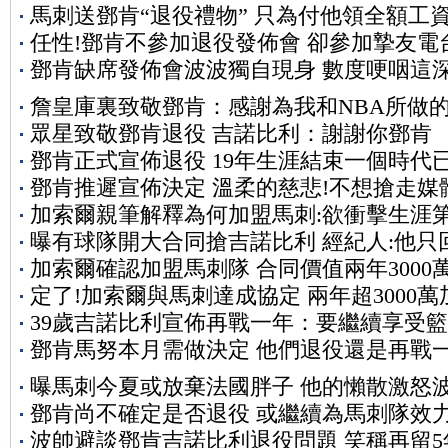
馬刺送鄧肯“退役禮物” 只為付他領全額工
任性!鄧肯不參加退役發佈會 卻參加摯友電
鄧肯缺席發佈會波波獨自現身 數度哽咽這
詹皇庫裏致敬鄧肯：感謝為我和NBA所做
眾星致敬鄧肯退役 吉諾比利：謝謝你鄧肯
鄧肯正式宣佈退役 19年生涯結束一個時代
鄧肯推遲宣佈決定 溫柔的慈悲!不想搶走媒
加索爾親筆解釋為何加盟馬刺:欲衝擊生涯
曝有球隊開大合同搶吉諾比利 經紀人:他只
加索爾確認加盟馬刺隊 合同價值兩年3000
定了!加索爾與馬刺達成協定 兩年超3000萬
39歲吉諾比利宣佈再戰一年：要繼續享受
鄧肯馬努本月需做決定 他們退役還是再戰
曝馬刺今夏或放棄法國胖子 他的懶散激怒
鄧肯尚不確定是否退役 或繼續為馬刺隊效
波帥避談鄧肯吉諾比利退役問題 笑稱再留5