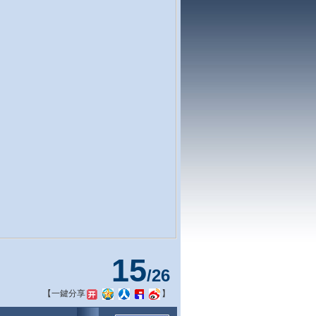
15
/
26
【一鍵分享
】