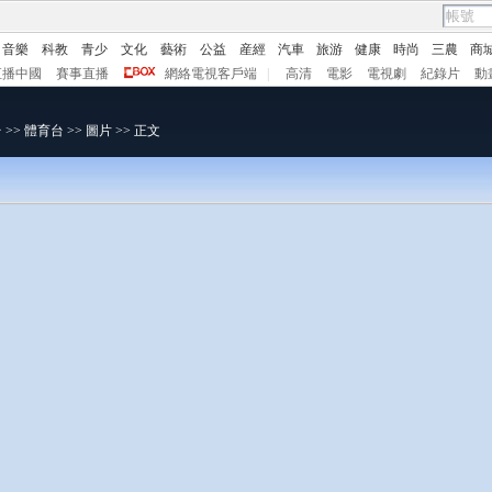
音樂
科教
青少
文化
藝術
公益
産經
汽車
旅游
健康
時尚
三農
商
直播中國
賽事直播
網絡電視客戶端
|
高清
電影
電視劇
紀錄片
動
台
>>
體育台
>>
圖片
>> 正文