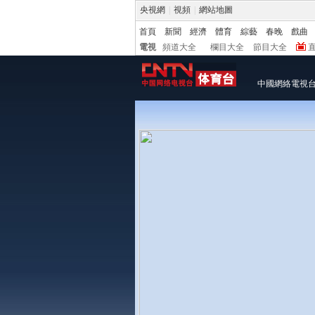
央視網
|
視頻
|
網站地圖
首頁
新聞
經濟
體育
綜藝
春晚
戲曲
電視
頻道大全
欄目大全
節目大全
中國網絡電視