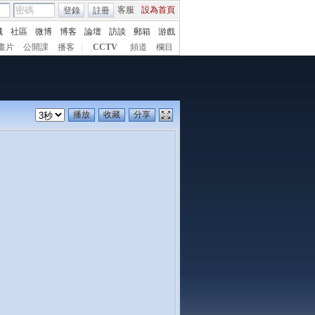
客服
設為首頁
登錄
註冊
城
社區
微博
博客
論壇
訪談
郵箱
游戲
畫片
公開課
播客
|
CCTV
頻道
欄目
播放
收藏
分享