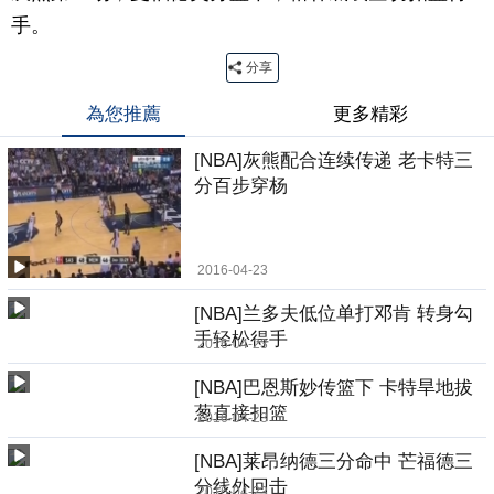
手。
分享
為您推薦
更多精彩
[NBA]灰熊配合连续传递 老卡特三
分百步穿杨
2016-04-23
[NBA]兰多夫低位单打邓肯 转身勾
手轻松得手
2016-04-23
[NBA]巴恩斯妙传篮下 卡特旱地拔
葱直接扣篮
2016-04-23
[NBA]莱昂纳德三分命中 芒福德三
分线外回击
2016-04-23