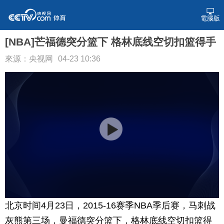
電腦版
[NBA]芒福德突分篮下 格林底线空切扣篮得手
來源：央视网
04-23 10:36
北京时间4月23日，2015-16赛季NBA季后赛，马刺战
灰熊第三场，曼福德突分篮下，格林底线空切扣篮得