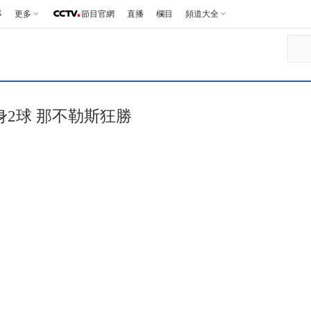
事
更多
節目官網
直播
欄目
頻道大全
身2球 那不勒斯狂勝