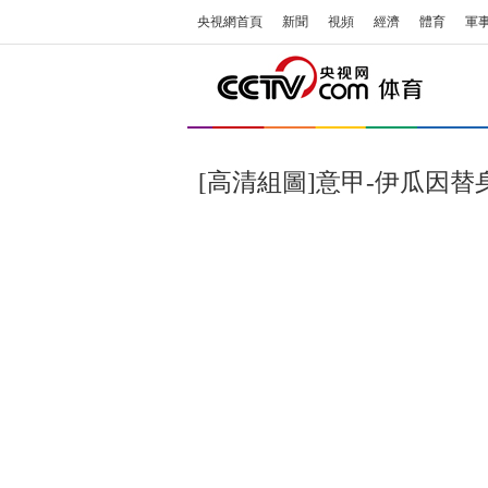
央視網首頁
新聞
視頻
經濟
體育
軍
[高清組圖]意甲-伊瓜因替