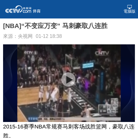
電腦版
[NBA]“不变应万变” 马刺豪取八连胜
來源：央视网
01-12 18:38
2015-16赛季NBA常规赛马刺客场战胜篮网，豪取八连
胜。