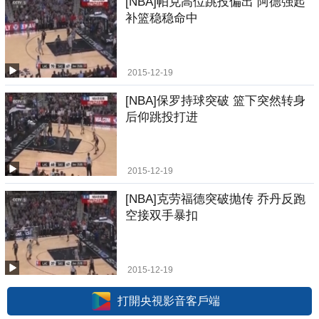
[NBA]帕克高位跳投偏出 阿德强起
补篮稳稳命中
2015-12-19
[NBA]保罗持球突破 篮下突然转身
后仰跳投打进
2015-12-19
[NBA]克劳福德突破抛传 乔丹反跑
空接双手暴扣
2015-12-19
打開央視影音客戶端