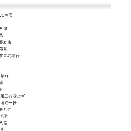
VS美國
八強
幕
賽結束
落幕
賽在青島舉行
想
措施”
練
”
法第三賽段冠軍
一場進一步
賽八強
雙八強
單八強
場