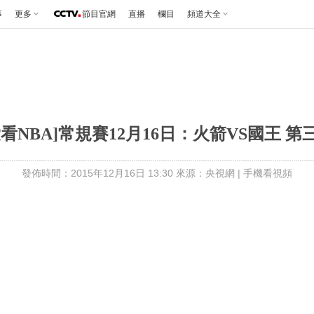
事
更多
節目官網
直播
欄目
頻道大全
愛看NBA]常規賽12月16日：火箭VS國王 第
發佈時間：2015年12月16日 13:30 來源：央視網
|
手機看視頻