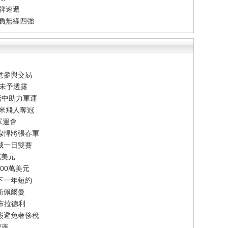
牌速遞
告負無緣四強
意參與交易
節未予透露
活中助力軍運
百米飛人奪冠
軍運會
線悍將張春軍
威一日雙賽
萬美元
00萬美元
下一年短約
斯佩爾曼
-布拉德利
簽避免奢侈稅
寶座