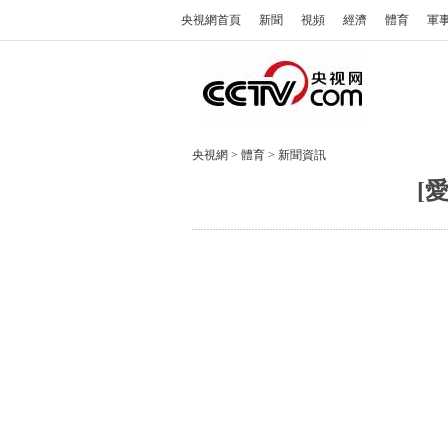
央視網首頁
新聞
視頻
經濟
體育
軍
央視網
>
體育
>
新聞資訊
[