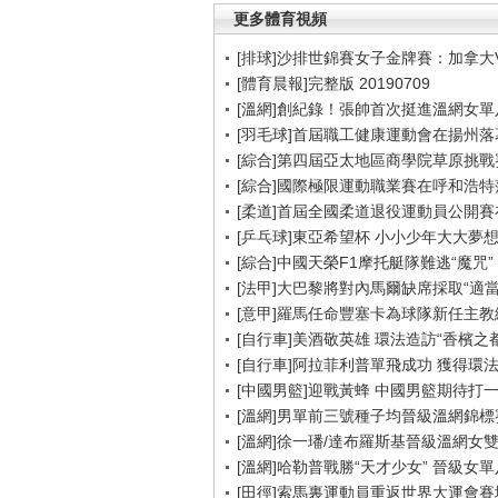
更多體育視頻
[排球]沙排世錦賽女子金牌賽：加拿大
[體育晨報]完整版 20190709
[溫網]創紀錄！張帥首次挺進溫網女單
[羽毛球]首屆職工健康運動會在揚州落
[綜合]第四屆亞太地區商學院草原挑戰
[綜合]國際極限運動職業賽在呼和浩特
[柔道]首屆全國柔道退役運動員公開
[乒乓球]東亞希望杯 小小少年大大夢
[綜合]中國天榮F1摩托艇隊難逃“魔咒”
[法甲]大巴黎將對內馬爾缺席採取“適當
[意甲]羅馬任命豐塞卡為球隊新任主教
[自行車]美酒敬英雄 環法造訪“香檳之都
[自行車]阿拉菲利普單飛成功 獲得環
[中國男籃]迎戰黃蜂 中國男籃期待打
[溫網]男單前三號種子均晉級溫網錦標
[溫網]徐一璠/達布羅斯基晉級溫網女
[溫網]哈勒普戰勝“天才少女” 晉級女
[田徑]索馬裏運動員重返世界大運會賽