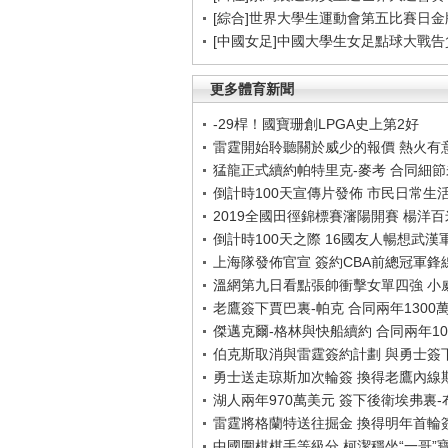
[綜合]世界大學生運動會第五比賽日金
[中國女足]中國大學生女足點球大戰
更多體育新聞
-29桿！國寶珊創LPGA史上第2好
雷霆開始聆聽關於威少的報價 熱火有
猛龍正式續約帕特里克-麥考 合同細
倒計時100天宣傳片發佈 市民日常生
2019全國田徑錦標賽瀋陽開賽 楊洋
倒計時100天之際 16國友人暢想武漢
上海隊發佈官宣 簽約CBA前總冠軍鋒
溫網第九日看點張帥衝擊女單四強 小
老鷹簽下賈巴裏-帕克 合同兩年1300
傑邁克爾-格林與快船續約 合同兩年10
伯克斯取消與雷霆簽約計劃 與勇士簽
勇士送走琼斯加次輪簽 換得老鷹內線
湖人兩年970萬美元 簽下後衛埃弗裏
雷霆將格蘭特送往掘金 換得明年首輪
中國圍棋棋手等級分 柯潔穩坐“一哥”