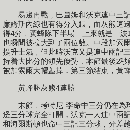
易邊再戰，巴圖姆和沃克連中三記
廉姆斯內線也有得分入賬，而灰熊這
得4分，黃蜂隊下半場一上來就是一波1
也瞬間被拉大到了兩位數。中段加索
提升士氣，但此時沃克又是連中兩記
持着大比分的領先優勢，本節最後2秒
被加索爾大帽蓋掉，第三節結束，黃蜂9
黃蜂勝灰熊4連勝
末節，考特尼-李命中三分仍在為
邊三分球完全打開，沃克一人連中兩
和海爾斯頓也命中三記三分球，分差