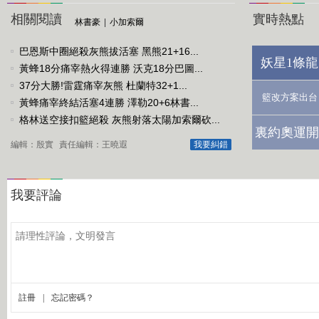
相關閱讀
實時熱點
林書豪
|
小加索爾
巴恩斯中圈絕殺灰熊拔活塞 黑熊21+16...
妖星1條龍
黃蜂18分痛宰熱火得連勝 沃克18分巴圖...
37分大勝!雷霆痛宰灰熊 杜蘭特32+1...
籃改方案出台
黃蜂痛宰終結活塞4連勝 澤勒20+6林書...
格林送空接扣籃絕殺 灰熊射落太陽加索爾砍...
裏約奧運開
編輯：殷實
責任編輯：王曉遐
我要糾錯