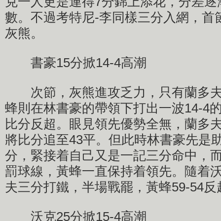
克一人更是連得7分錦上添花，分差逐
數。不過考特尼-李同樣三分入網，首節
灰熊。
書豪15分掀14-4高潮
次節，灰熊進攻乏力，只有蘭多夫
蜂則在林書豪的帶領下打出一波14-4
比分反超。眼見領先優勢全無，蘭多
將比分追至43平。但此時林書豪先是
分，緊接着自己又是一記三分命中，
罰球線，黃蜂一直保持着領先。隨着
夫三分打鐵，半場戰罷，黃蜂59-54
沃克25分掀15-4高潮