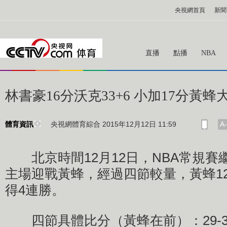
央視網首頁
新聞
直播
點播
NBA
林書豪16分沃克33+6 小加17分黃蜂
央視網體育綜合 2015年12月12日 11:59
A-
體育資訊
北京時間12月12日，NBA常規賽
主場迎戰黃蜂，經過四節較量，黃蜂12
得4連勝。
四節具體比分（黃蜂在前）：29-35,30