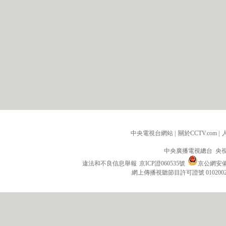
中央電視台網站
|
關於CCTV.com
|
中央廣播電視總台 央
違法和不良信息舉報
京ICP證060535號
京公網安備 1
網上傳播視聽節目許可證號 010200