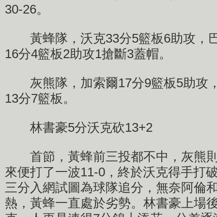
30-26。
黃蜂隊，沃克33分5籃板6助攻，巴
16分4籃板2助攻1搶斷3蓋帽。
灰熊隊，加索爾17分9籃板5助攻，
13分7籃板。
林書豪5分沃克砍13+2
首節，黃蜂前三投都不中，灰熊則
來便打了一波11-0，終於沃克得手打
三分入網試圖為球隊追分，無奈阿倫
熱，黃蜂一直處於劣勢。林書豪上場