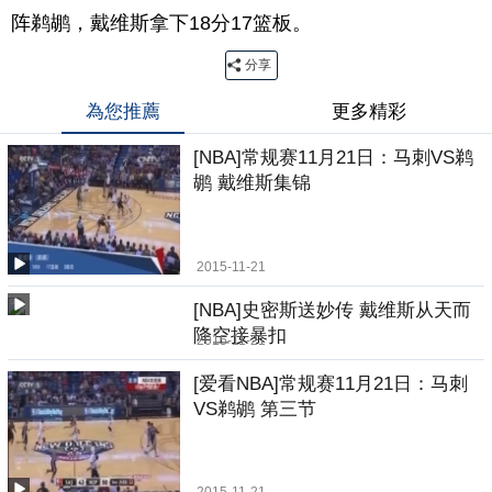
阵鹈鹕，戴维斯拿下18分17篮板。
分享
為您推薦
更多精彩
[NBA]常规赛11月21日：马刺VS鹈
鹕 戴维斯集锦
2015-11-21
[NBA]史密斯送妙传 戴维斯从天而
降空接暴扣
2015-11-21
[爱看NBA]常规赛11月21日：马刺
VS鹈鹕 第三节