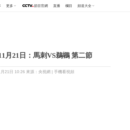
事
更多
節目官網
直播
欄目
頻道大全
11月21日：馬刺VS鵜鶘 第二節
月21日 10:26 來源：央視網
|
手機看視頻