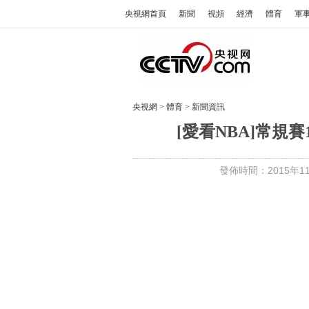
央視網首頁
新聞
視頻
經濟
體育
軍
央視網
>
體育
>
新聞資訊
[愛看NBA]常規賽
發佈時間：2015年11