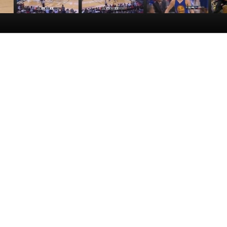
里奇
[愛看NBA]常規賽
[NBA]霍樂迪送妙
[籃球公
[
位
11月21日：馬刺
傳 萊恩-安德森三
園]20151120
中
VS鵜鶘 第一節
分空心入網
NBA密碼：三雙
N
盛宴
:13
00:24:20
00:00:08
00:43:00
賽季NBA常規賽馬刺對陣鵜鶘，第二節，霍樂迪送妙傳萊恩-安德森三
賽事
S鵜鶘 第二節
身跳投命中
S鵜鶘 第一節
分空心入網
雙盛宴
一週十大扣籃