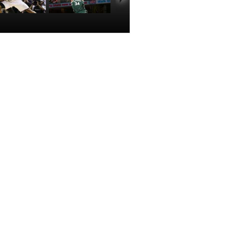
籃球公園]倫納德
[NBA]字母哥轉身
跟進暴扣領銜
暴扣領銜11月20
BA一週十大扣
日NBA五佳球
籃
00:02:05
00:00:44
推薦
更多
歐洲冠軍聯賽