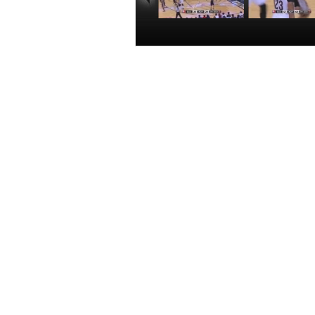
[愛看NBA]常規賽
[NBA]阿爾德
11月21日：馬刺
面對戴維斯低
VS鵜鶘 第二節
翻身跳投命
00:19:55
00:00
北京時間11月21日，2015-16
分空心入網。馬刺20-25鵜鶘。
相關報道：
[愛看NBA]常規賽11月21日：馬刺V
[NBA]阿爾德里奇面對戴維斯低位翻
[愛看NBA]常規賽11月21日：馬刺V
[NBA]霍樂迪送妙傳 萊恩-安德森三
[籃球公園]20151120 NBA密碼：三
[籃球公園]倫納德跟進暴扣領銜NBA