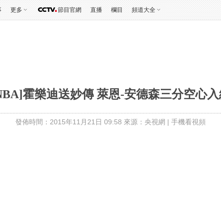
事
更多
節目官網
直播
欄目
頻道大全
[NBA]霍樂迪送妙傳 萊恩-安德森三分空心入
發佈時間：2015年11月21日 09:58 來源：央視網
|
手機看視頻