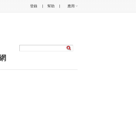
登錄
幫助
應用
網