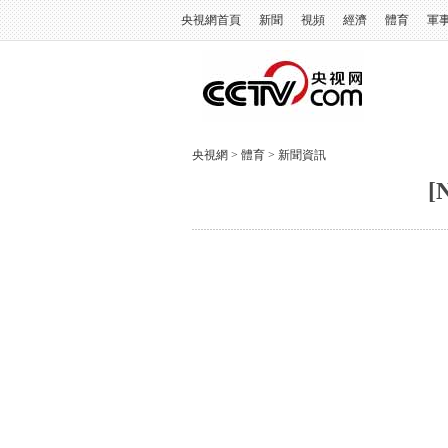
央視網首頁
新聞
視頻
經濟
體育
軍
央視網
>
體育
>
新聞資訊