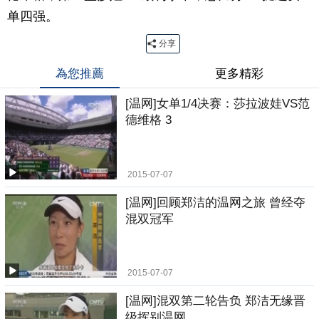
单四强。
分享
為您推薦
更多精彩
[温网]女单1/4决赛：莎拉波娃VS范
德维格 3
2015-07-07
[温网]回顾郑洁的温网之旅 曾经夺
混双冠军
2015-07-07
[温网]混双第二轮告负 郑洁无缘晋
级挥别温网