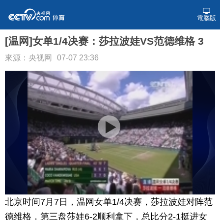
電腦版
[温网]女单1/4决赛：莎拉波娃VS范德维格 3
來源：央视网
07-07 23:36
北京时间7月7日，温网女单1/4决赛，莎拉波娃对阵范
德维格，第三盘莎娃6-2顺利拿下，总比分2-1挺进女