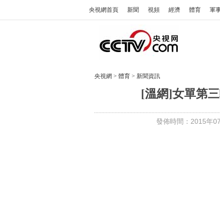
央視網首頁
新聞
視頻
經濟
體育
軍
央視網
>
體育
>
新聞資訊
[溫網]女單第
發佈時間：2015年07