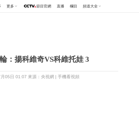
事
更多
節目官網
直播
欄目
頻道大全
三輪：揚科維奇VS科維托娃 3
月05日 01:07 來源：央視網
|
手機看視頻