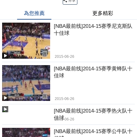
分享
為您推薦
更多精彩
[NBA最前线]2014-15赛季尼克斯队
十佳球
2015-06-26
[NBA最前线]2014-15赛季黄蜂队十
佳球
2015-06-26
[NBA最前线]2014-15赛季热火队十
佳球
2015-06-26
[NBA最前线]2014-15赛季公牛队十