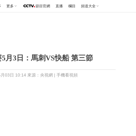
事
更多
節目官網
直播
欄目
頻道大全
賽5月3日：馬刺VS快船 第三節
月03日 10:14 來源：央視網
|
手機看視頻