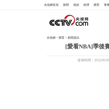
央視網首頁
新聞
視頻
經濟
體育
軍
央視網
>
體育
>
新聞資訊
[愛看NBA]季後
發佈時間：2015年05