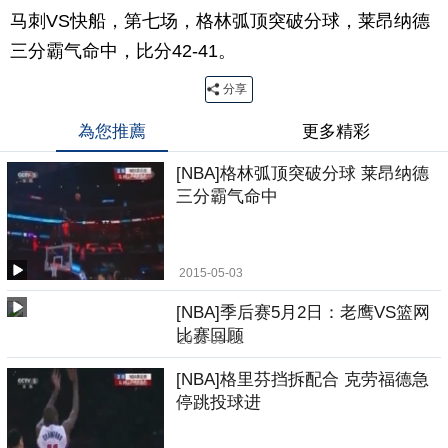
马刺VS快船，第七场，格林弧顶突破分球，莱昂纳德
三分霸气命中，比分42-41。
分享
為您推薦
更多精彩
[NBA]格林弧顶突破分球 莱昂纳德
三分霸气命中
2015-05-03
[NBA]季后赛5月2日：老鹰VS篮网
比赛回顾
2015-05-03
[NBA]格里芬挡拆配合 克劳福德急
停跳投球进