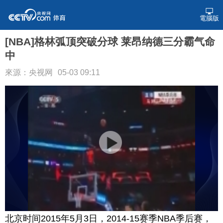
電腦版
[NBA]格林弧顶突破分球 莱昂纳德三分霸气命
中
來源：央视网
05-03 09:11
北京时间2015年5月3日，2014-15赛季NBA季后赛，