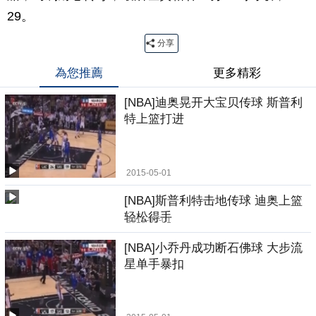
29。
分享
為您推薦
更多精彩
[NBA]迪奥晃开大宝贝传球 斯普利
特上篮打进
2015-05-01
[NBA]斯普利特击地传球 迪奥上篮
轻松得手
2015-05-01
[NBA]小乔丹成功断石佛球 大步流
星单手暴扣