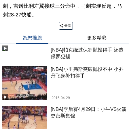
刺，吉诺比利左翼接球三分命中，马刺实现反超，马
刺28-27快船。
分享
為您推薦
更多精彩
[NBA]帕克绕过保罗抛投得手 还造
保罗犯规
2015-04-29
[NBA]小里弗斯突破抛投不中 小乔
丹飞身补扣得手
2015-04-29
[NBA]季后赛4月29日：小牛VS火箭
史密斯集锦