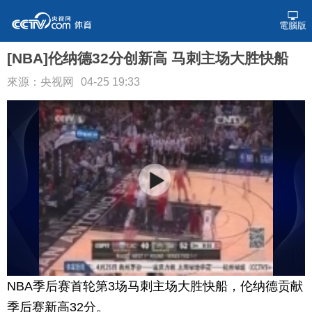
電腦版
[NBA]伦纳德32分创新高 马刺主场大胜快船
來源：央视网
04-25 19:33
NBA季后赛首轮第3场马刺主场大胜快船，伦纳德贡献
季后赛新高32分。