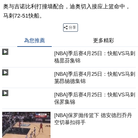
奥与吉诺比利打撞墙配合，迪奥切入接应上篮命中，
马刺72-51快船。
分享
為您推薦
更多精彩
[NBA]季后赛4月25日：快船VS马刺
格里芬集锦
2015-04-25
[NBA]季后赛4月25日：快船VS马刺
莱昂纳德集锦
2015-04-25
[NBA]季后赛4月25日：快船VS马刺
保罗集锦
2015-04-25
[NBA]保罗抛传篮下 德安德烈乔丹
空切暴扣得手