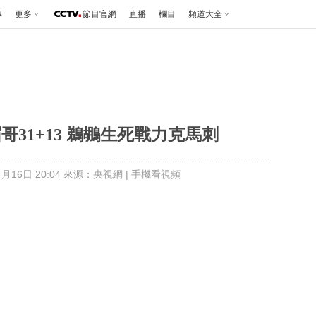
事
更多
節目官網
直播
欄目
頻道大全
眉哥31+13 鵜鶘生死戰力克馬刺
月16日 20:04 來源：央視網
|
手機看視頻