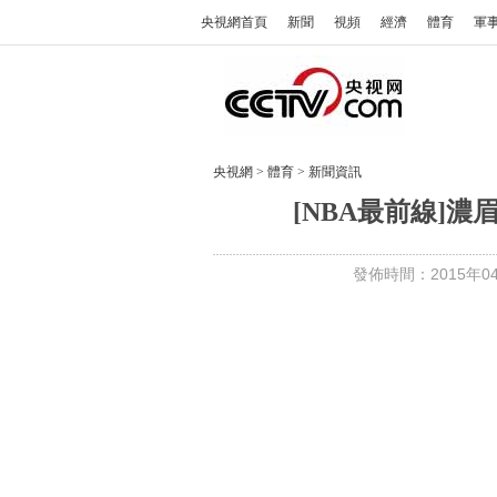
央視網首頁
新聞
視頻
經濟
體育
軍
央視網
>
體育
>
新聞資訊
[NBA最前線]濃
發佈時間：2015年04