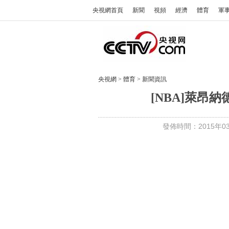
央視網首頁
新聞
視頻
經濟
體育
軍
央視網
>
體育
>
新聞資訊
[NBA]萊昂
發佈時間：2015年03