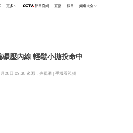
事
更多
節目官網
直播
欄目
頻道大全
納德碾壓內線 輕鬆小拋投命中
月28日 09:38 來源：央視網
|
手機看視頻