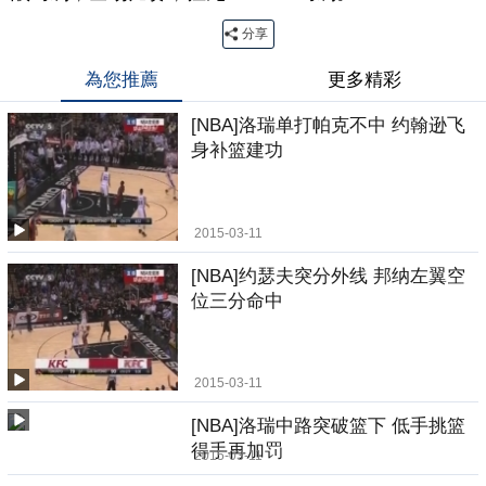
分享
為您推薦
更多精彩
[NBA]洛瑞单打帕克不中 约翰逊飞
身补篮建功
2015-03-11
[NBA]约瑟夫突分外线 邦纳左翼空
位三分命中
2015-03-11
[NBA]洛瑞中路突破篮下 低手挑篮
得手再加罚
2015-03-11