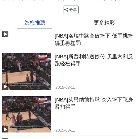
分享
為您推薦
更多精彩
[NBA]洛瑞中路突破篮下 低手挑篮
得手再加罚
2015-03-11
[NBA]斯普利特送妙传 贝里内利反
跑轻松得手
2015-03-11
[NBA]莱昂纳德持球 突入篮下飞身
暴扣得手
2015-03-11