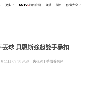
事
更多
節目官網
直播
欄目
頻道大全
籃下丟球 貝恩斯強起雙手暴扣
月11日 09:38 來源：央視網
|
手機看視頻