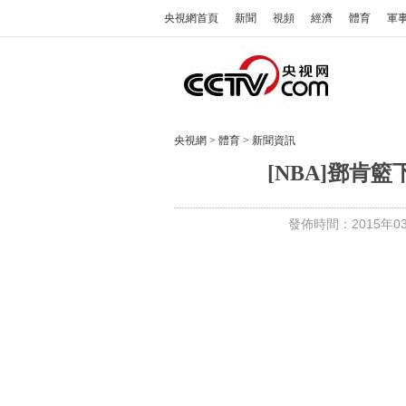
央視網首頁
新聞
視頻
經濟
體育
軍
央視網
>
體育
>
新聞資訊
[NBA]鄧肯
發佈時間：2015年03