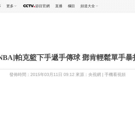
事
更多
節目官網
直播
欄目
頻道大全
[NBA]帕克籃下手遞手傳球 鄧肯輕鬆單手暴
發佈時間：2015年03月11日 09:12 來源：央視網
|
手機看視頻