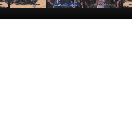
轉身
[NBA]迪奧妙傳送
[NBA]常規賽3月
[NBA]帕克籃下手
[N
翰遜
籃下 貝裏內利空
10日：灰熊VS公
遞手傳球 鄧肯輕
角
切上籃得手
牛 比賽回顧
鬆單手暴扣
:21
00:00:14
00:01:58
00:00:25
續進行，猛龍客場挑戰馬刺，帕克籃下手遞手傳球，鄧肯輕鬆單
賽事
暴扣
籃得手
上籃得手
 比賽回顧
單手暴扣
身暴扣