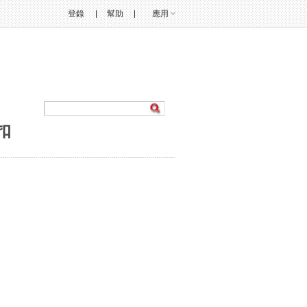
登錄
幫助
應用
扣