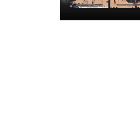
[NBA]鄧肯籃下丟
[NBA]帕特森
球 貝恩斯強起雙
中投打鐵 約
手暴扣
補籃得手
00:00:21
00:00
北京時間3月11日，NBA常規賽繼
手暴扣。
相關報道：
[NBA]鄧肯籃下丟球 貝恩斯強起雙手
[NBA]帕特森轉身中投打鐵 約翰遜補
[NBA]迪奧妙傳送籃下 貝裏內利空切
[NBA]常規賽3月10日：灰熊VS公牛
[NBA]帕克籃下手遞手傳球 鄧肯輕鬆
[NBA]帕克球送底角 萊昂納德底線飛