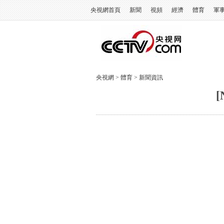
央視網首頁
新聞
視頻
經濟
體育
軍
央視網
>
體育
>
新聞資訊