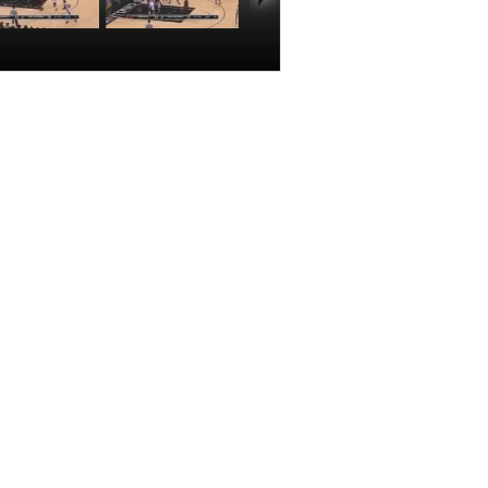
BA]帕克球送底
[NBA]迪奧突分右
 萊昂納德底線
翼 格林三分線外
飛身暴扣
百步穿楊
00:00:18
00:00:15
推薦
更多
歐洲冠軍聯賽