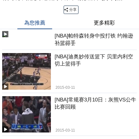
分享
為您推薦
更多精彩
[NBA]帕特森转身中投打铁 约翰逊
补篮得手
2015-03-11
[NBA]迪奥妙传送篮下 贝里内利空
切上篮得手
2015-03-11
[NBA]常规赛3月10日：灰熊VS公牛
比赛回顾
2015-03-11