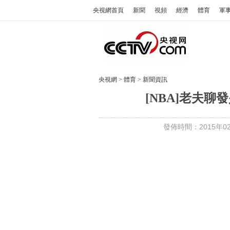
央視網首頁
新聞
視頻
經濟
體育
軍
央視網
>
體育
>
新聞資訊
[NBA]老夫
發佈時間：2015年02