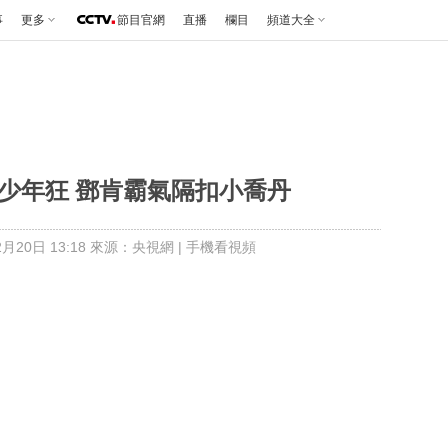
事
更多
節目官網
直播
欄目
頻道大全
聊發少年狂 鄧肯霸氣隔扣小喬丹
月20日 13:18 來源：央視網
|
手機看視頻