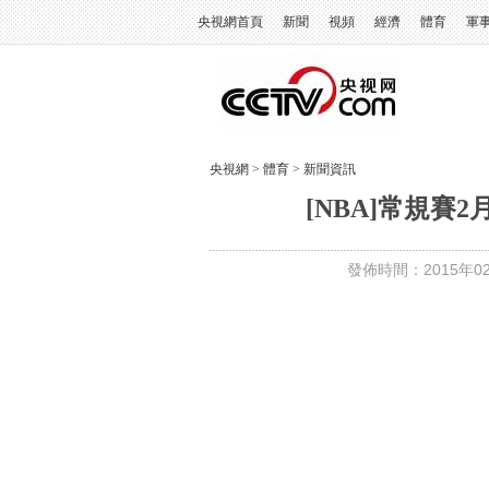
央視網首頁
新聞
視頻
經濟
體育
軍
央視網
>
體育
>
新聞資訊
[NBA]常規賽
發佈時間：2015年02