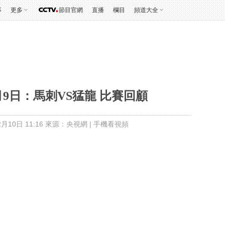
事
更多
節目官網
直播
欄目
頻道大全
2月9日：馬刺VS猛龍 比賽回顧
月10日 11:16 來源：央視網
|
手機看視頻