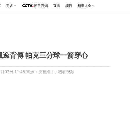
事
更多
節目官網
直播
欄目
頻道大全
利飄逸背傳 帕克三分球一箭穿心
月07日 11:45 來源：央視網
|
手機看視頻