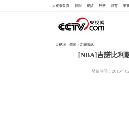
央視網首頁
新聞
視頻
經濟
體育
軍
央視網
>
體育
>
新聞資訊
[NBA]吉諾比
發佈時間：2015年02