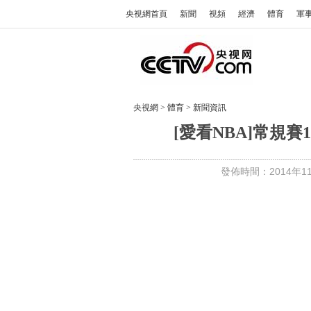
央視網首頁
新聞
視頻
經濟
體育
軍
央視網
>
體育
>
新聞資訊
[愛看NBA]常規賽
發佈時間：2014年11