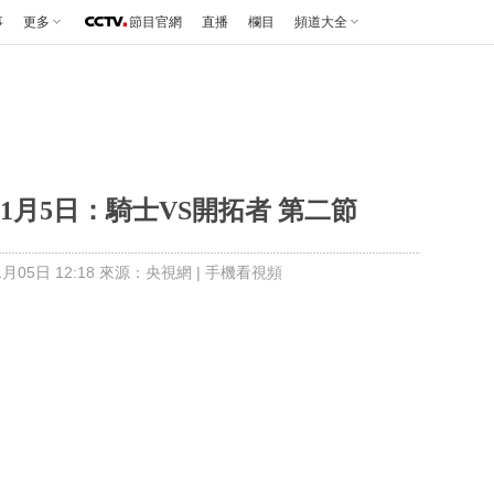
事
更多
節目官網
直播
欄目
頻道大全
11月5日：騎士VS開拓者 第二節
月05日 12:18 來源：央視網
|
手機看視頻