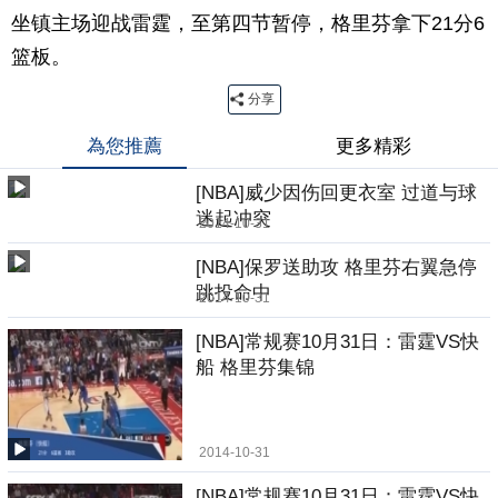
坐镇主场迎战雷霆，至第四节暂停，格里芬拿下21分6
篮板。
分享
為您推薦
更多精彩
[NBA]威少因伤回更衣室 过道与球
迷起冲突
2014-10-31
[NBA]保罗送助攻 格里芬右翼急停
跳投命中
2014-10-31
[NBA]常规赛10月31日：雷霆VS快
船 格里芬集锦
2014-10-31
[NBA]常规赛10月31日：雷霆VS快