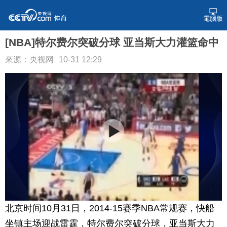
電腦版
[NBA]特尔费尔突破分球 亚当斯大力灌篮命中
來源：央视网
10-31 12:29
北京时间10月31日，2014-15赛季NBA常规赛，快船
坐镇主场迎战雷霆，特尔费尔突破分球，亚当斯大力