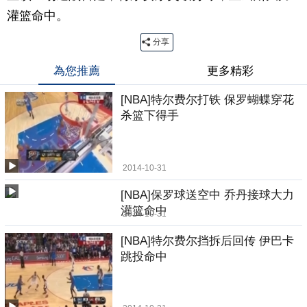
灌篮命中。
分享
為您推薦
更多精彩
[NBA]特尔费尔打铁 保罗蝴蝶穿花
杀篮下得手
2014-10-31
[NBA]保罗球送空中 乔丹接球大力
灌篮命中
2014-10-31
[NBA]特尔费尔挡拆后回传 伊巴卡
跳投命中