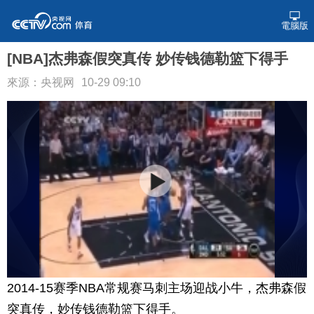
電腦版
[NBA]杰弗森假突真传 妙传钱德勒篮下得手
來源：央视网
10-29 09:10
2014-15赛季NBA常规赛马刺主场迎战小牛，杰弗森假
突真传，妙传钱德勒篮下得手。