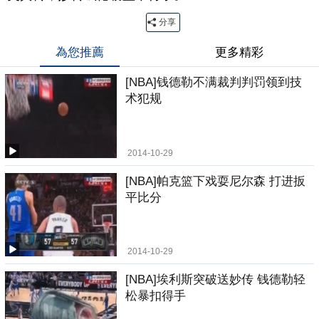
分享
為您推薦
更多精彩
[NBA]钱德勒不满裁判判罚领到技
术犯规
2014-10-29
[NBA]帕克篮下戏耍尼尔森 打进扳
平比分
2014-10-29
[NBA]埃利斯突破送妙传 钱德勒轻
松暴扣得手