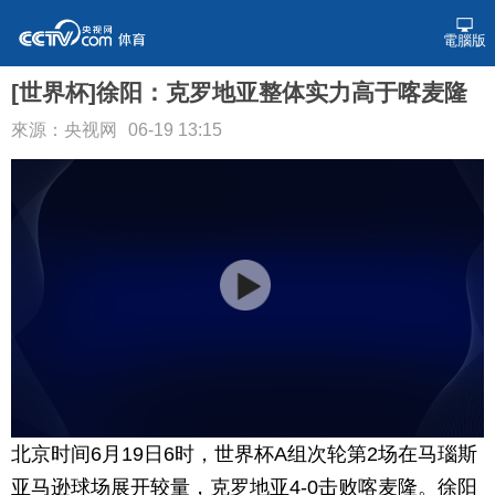
電腦版
[世界杯]徐阳：克罗地亚整体实力高于喀麦隆
來源：央视网
06-19 13:15
北京时间6月19日6时，世界杯A组次轮第2场在马瑙斯
亚马逊球场展开较量，克罗地亚4-0击败喀麦隆。徐阳