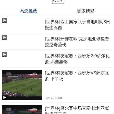
分享
為您推薦
更多精彩
[世界杯]瑞士国家队于当地时间8日
抵达巴西
2014-06-08
[世界杯]开赛在即 克罗地亚球星普
拉尼奇受伤
2014-06-08
[世界杯]友谊赛：西班牙2-0萨尔瓦
多 比赛集锦
2014-06-08
[世界杯]友谊赛：西班牙VS萨尔瓦
多 下半场
2014-06-08
[世界杯]席尔瓦中场直塞 比利亚低