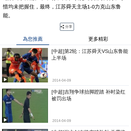
惜均未把握住，最终，江苏舜天主场1-0力克山东鲁
能。
分享
為您推薦
更多精彩
[中超]第2轮：江苏舜天VS山东鲁能
上半场
2014-04-09
[中超]吉翔争球抬脚蹬踏 补时染红
被罚出场
2014-04-09