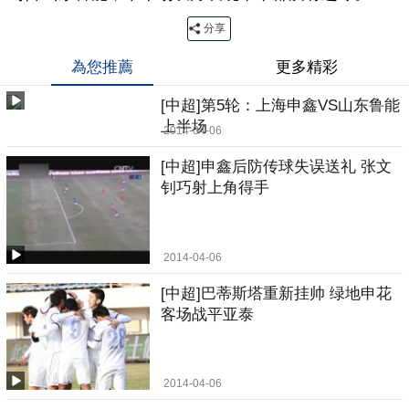
分享
為您推薦
更多精彩
[中超]第5轮：上海申鑫VS山东鲁能
上半场
2014-04-06
[中超]申鑫后防传球失误送礼 张文
钊巧射上角得手
2014-04-06
[中超]巴蒂斯塔重新挂帅 绿地申花
客场战平亚泰
2014-04-06