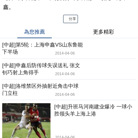
鑫。
分享
為您推薦
更多精彩
[中超]第5轮：上海申鑫VS山东鲁能
下半场
2014-04-06
[中超]申鑫后防传球失误送礼 张文
钊巧射上角得手
2014-04-06
[中超]洛维禁区外抽射近角击中球
门立柱
2014-04-06
[中超]升班马河南建业爆冷 一球小
胜领头羊上海上港