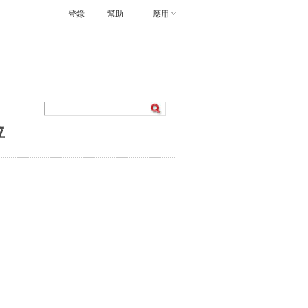
登錄
幫助
應用
位