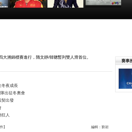
滑冰
[冬奧會]冰壇奮鬥
[冬奧會]張昊從零
[爆笑體育]會滑冰
五
半世紀 姚濱再次
起步 滑向索契冬
的猩猩 動物中的
奧
向索契出發
奧會
運動狂人
:32
00:09:06
00:08:25
00:00:35
滑冰四大洲錦標賽進行，隋文靜/韓聰暫列雙人滑首位。
賽事
在冬夜成長
帶隊出征冬奧會
索契出發
會
動狂人
件
】
編輯：劉岩