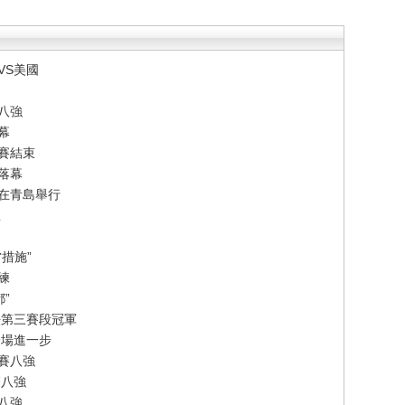
VS美國
八強
幕
賽結束
落幕
賽在青島舉行
想
措施”
練
”
法第三賽段冠軍
一場進一步
賽八強
雙八強
單八強