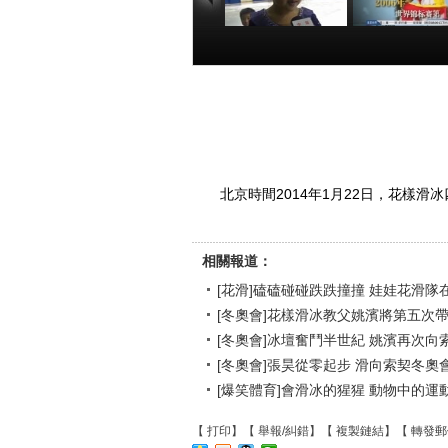
[花滑]磕磕碰碰跌
[冬奧會]花樣
跌撞撞 娃娃花滑
教父姚濱將第
隊在冬夜成長
次帶隊出征冬
會
00:05:03
00:05
北京時間2014年1月22日，花樣
相關報道：
[花滑]磕磕碰碰跌跌撞撞 娃娃花滑隊
[冬奧會]花樣滑冰教父姚濱將第五次
[冬奧會]冰壇奮鬥半世紀 姚濱再次向
[冬奧會]張昊從零起步 滑向索契冬奧
[爆笑體育]會滑冰的猩猩 動物中的運
【
打印
】【
舉報/糾錯
】【
複製鏈結
】【
轉發郵