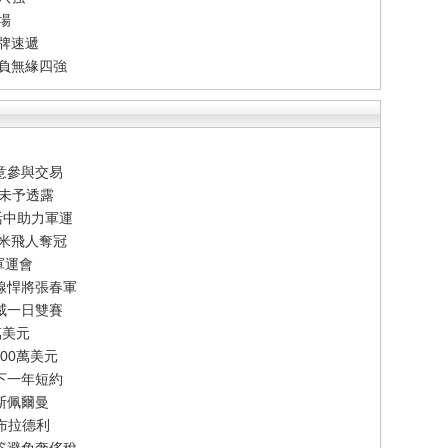
場
牌速遞
告負無緣四強
意參與交易
節未予透露
活中助力軍運
百米飛人奪冠
軍運會
線悍將張春軍
威一日雙賽
萬美元
00萬美元
下一年短約
斯佩爾曼
-布拉德利