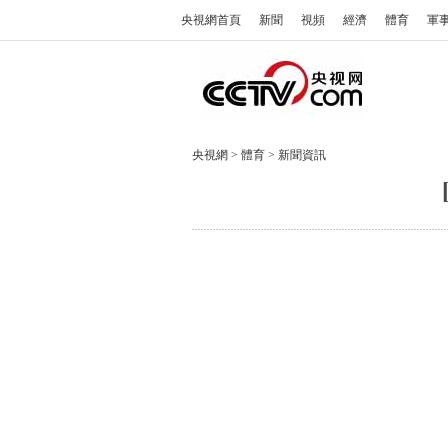
央視網首頁
新聞
視頻
經濟
體育
軍
央視網
>
體育
>
新聞資訊