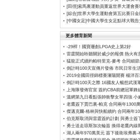
[田徑]索馬裏運動員重返世界大運會賽
[綜合]世界大學生運動會第五比賽日金
[中國女足]中國大學生女足點球大戰
更多體育新聞
-29桿！國寶珊創LPGA史上第2好
雷霆開始聆聽關於威少的報價 熱火有
猛龍正式續約帕特里克-麥考 合同細
倒計時100天宣傳片發佈 市民日常生
2019全國田徑錦標賽瀋陽開賽 楊洋
倒計時100天之際 16國友人暢想武漢
上海隊發佈官宣 簽約CBA前總冠軍鋒
溫網第九日看點張帥衝擊女單四強 小
老鷹簽下賈巴裏-帕克 合同兩年1300
傑邁克爾-格林與快船續約 合同兩年10
伯克斯取消與雷霆簽約計劃 與勇士簽
勇士送走琼斯加次輪簽 換得老鷹內線
湖人兩年970萬美元 簽下後衛埃弗裏