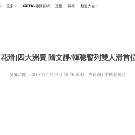
事
更多
節目官網
直播
欄目
頻道大全
[花滑]四大洲賽 隋文靜/韓聰暫列雙人滑首
發佈時間：2014年01月22日 19:25 來源：央視網
|
手機看視頻