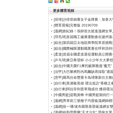
更多體育視頻
[排球]沙排世錦賽女子金牌賽：加拿大
[體育晨報]完整版 20190709
[溫網]創紀錄！張帥首次挺進溫網女單
[羽毛球]首屆職工健康運動會在揚州落
[綜合]第四屆亞太地區商學院草原挑戰
[綜合]國際極限運動職業賽在呼和浩特
[柔道]首屆全國柔道退役運動員公開
[乒乓球]東亞希望杯 小小少年大大夢
[綜合]中國天榮F1摩托艇隊難逃“魔咒”
[法甲]大巴黎將對內馬爾缺席採取“適當
[意甲]羅馬任命豐塞卡為球隊新任主教
[自行車]美酒敬英雄 環法造訪“香檳之都
[自行車]阿拉菲利普單飛成功 獲得環
[中國男籃]迎戰黃蜂 中國男籃期待打
[溫網]男單前三號種子均晉級溫網錦標
[溫網]徐一璠/達布羅斯基晉級溫網女
[溫網]哈勒普戰勝“天才少女” 晉級女