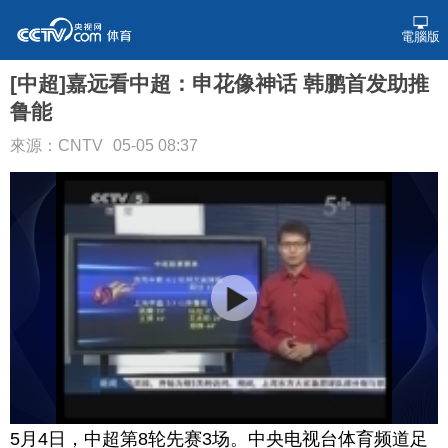
電腦版
[中超]嘉远看中超：申花像神话 韩鹏首发助推
鲁能
來源：CNTV
05-05 08:37
5月4日，中超第8轮先赛3场。中央电视台体育频道足