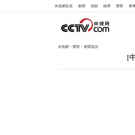
央視網首頁
新聞
視頻
經濟
體育
軍
央視網
>
體育
>
新聞資訊
[