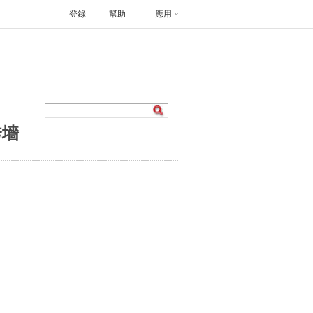
登錄
幫助
應用
秀墻