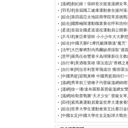
[溫網]創紀錄！張帥首次挺進溫網女單
[羽毛球]首屆職工健康運動會在揚州落
[綜合]第四屆亞太地區商學院草原挑戰
[綜合]國際極限運動職業賽在呼和浩特
[柔道]首屆全國柔道退役運動員公開
[乒乓球]東亞希望杯 小小少年大大夢
[綜合]中國天榮F1摩托艇隊難逃“魔咒”
[法甲]大巴黎將對內馬爾缺席採取“適當
[意甲]羅馬任命豐塞卡為球隊新任主教
[自行車]美酒敬英雄 環法造訪“香檳之都
[自行車]阿拉菲利普單飛成功 獲得環
[中國男籃]迎戰黃蜂 中國男籃期待打
[溫網]男單前三號種子均晉級溫網錦標
[溫網]徐一璠/達布羅斯基晉級溫網女
[溫網]哈勒普戰勝“天才少女” 晉級女
[田徑]索馬裏運動員重返世界大運會賽
[綜合]世界大學生運動會第五比賽日金
[中國女足]中國大學生女足點球大戰