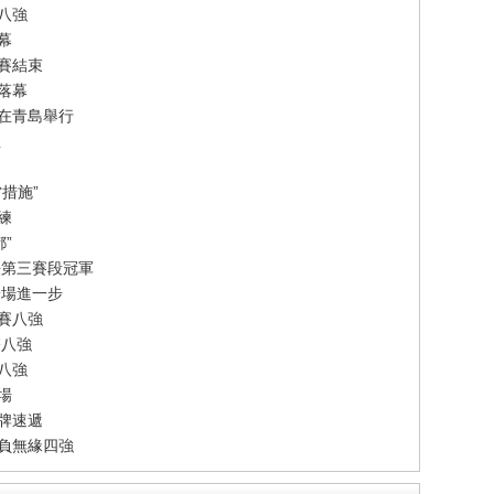
八強
幕
賽結束
落幕
賽在青島舉行
想
措施”
練
”
法第三賽段冠軍
一場進一步
賽八強
雙八強
單八強
場
牌速遞
告負無緣四強