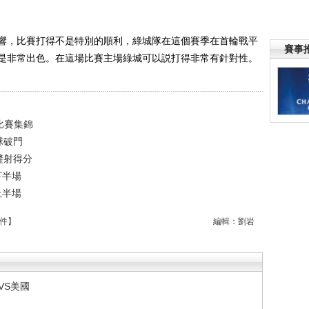
響，比賽打得不是特別的順利，綠城隊在這個賽季在首輪戰平
賽事
是非常出色。在這場比賽主場綠城可以説打得非常有針對性。
 比賽集錦
球破門
鏟射得分
下半場
上半場
件
】
編輯：劉岩
VS美國