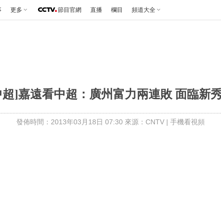
事
更多
節目官網
直播
欄目
頻道大全
中超]嘉遠看中超：廣州富力兩連敗 面臨新
發佈時間：2013年03月18日 07:30 來源：CNTV
|
手機看視頻