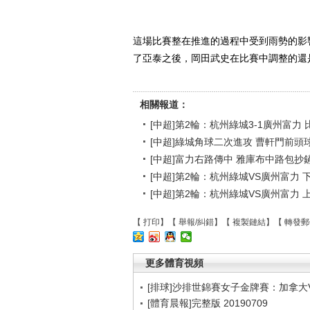
這場比賽整在推進的過程中受到雨勢的影
了亞泰之後，岡田武史在比賽中調整的還
相關報道：
[中超]第2輪：杭州綠城3-1廣州富力
[中超]綠城角球二次進攻 曹軒門前頭
[中超]富力右路傳中 雅庫布中路包抄
[中超]第2輪：杭州綠城VS廣州富力 
[中超]第2輪：杭州綠城VS廣州富力 
【
打印
】【
舉報/糾錯
】【
複製鏈結
】【
轉發郵
更多體育視頻
[排球]沙排世錦賽女子金牌賽：加拿大
[體育晨報]完整版 20190709