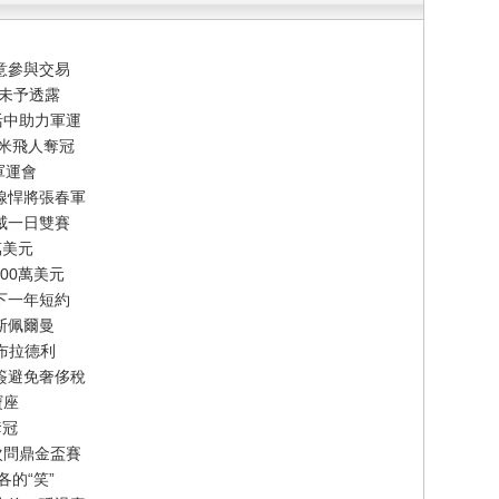
意參與交易
節未予透露
活中助力軍運
百米飛人奪冠
軍運會
線悍將張春軍
威一日雙賽
萬美元
00萬美元
下一年短約
斯佩爾曼
-布拉德利
簽避免奢侈稅
寶座
奪冠
次問鼎金盃賽
的“笑”