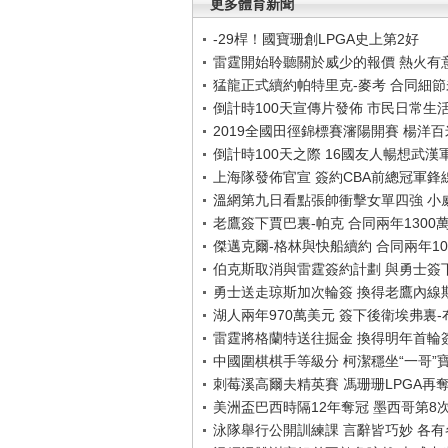
更多體育新聞
-29桿！國寶珊創LPGA史上第2好
雷霆開始聆聽關於威少的報價 熱火有
猛龍正式續約帕特里克-麥考 合同細
倒計時100天宣傳片發佈 市民日常生
2019全國田徑錦標賽瀋陽開賽 楊洋
倒計時100天之際 16國友人暢想武漢
上海隊發佈官宣 簽約CBA前總冠軍鋒
溫網第九日看點張帥衝擊女單四強 小
老鷹簽下賈巴裏-帕克 合同兩年1300
傑邁克爾-格林與快船續約 合同兩年10
伯克斯取消與雷霆簽約計劃 與勇士簽
勇士送走琼斯加次輪簽 換得老鷹內線
湖人兩年970萬美元 簽下後衛埃弗裏
雷霆將格蘭特送往掘金 換得明年首輪
中國圍棋棋手等級分 柯潔穩坐“一哥”
刺莓溪高爾夫精英賽 馮珊珊LPGA再
美洲盃巴西時隔12年奪冠 墨西哥第8
泳隊舉行公開訓練課 言辭皆巧妙 各有各