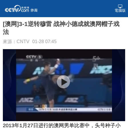
電腦版
[澳网]3-1逆转穆雷 战神小德成就澳网帽子戏
法
來源：CNTV
01-28 07:45
2013年1月27日进行的澳网男单比赛中，头号种子小