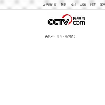
央視網首頁
新聞
視頻
經濟
體育
軍
央視網
>
體育
>
新聞資訊