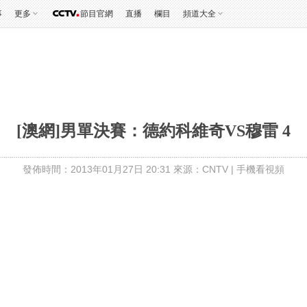
事
更多
節目官網
直播
欄目
頻道大全
[澳網]男單決賽：德約科維奇VS穆雷 4
發佈時間：2013年01月27日 20:31 來源：CNTV
|
手機看視頻