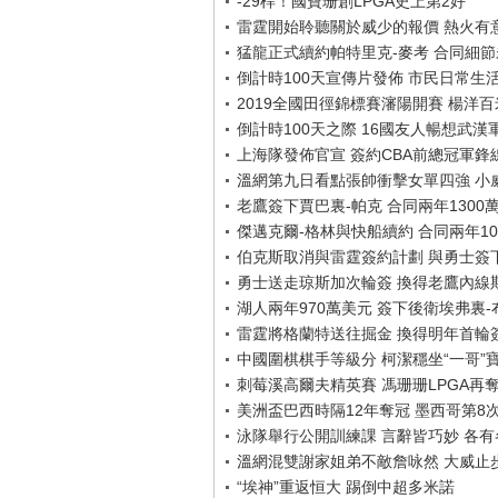
-29桿！國寶珊創LPGA史上第2好
雷霆開始聆聽關於威少的報價 熱火有
猛龍正式續約帕特里克-麥考 合同細
倒計時100天宣傳片發佈 市民日常生
2019全國田徑錦標賽瀋陽開賽 楊洋
倒計時100天之際 16國友人暢想武漢
上海隊發佈官宣 簽約CBA前總冠軍鋒
溫網第九日看點張帥衝擊女單四強 小
老鷹簽下賈巴裏-帕克 合同兩年1300
傑邁克爾-格林與快船續約 合同兩年10
伯克斯取消與雷霆簽約計劃 與勇士簽
勇士送走琼斯加次輪簽 換得老鷹內線
湖人兩年970萬美元 簽下後衛埃弗裏
雷霆將格蘭特送往掘金 換得明年首輪
中國圍棋棋手等級分 柯潔穩坐“一哥”
刺莓溪高爾夫精英賽 馮珊珊LPGA再
美洲盃巴西時隔12年奪冠 墨西哥第8
泳隊舉行公開訓練課 言辭皆巧妙 各有各
溫網混雙謝家姐弟不敵詹咏然 大威止
“埃神”重返恒大 踢倒中超多米諾