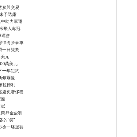
意參與交易
節未予透露
活中助力軍運
百米飛人奪冠
軍運會
線悍將張春軍
威一日雙賽
萬美元
00萬美元
下一年短約
斯佩爾曼
-布拉德利
簽避免奢侈稅
寶座
奪冠
次問鼎金盃賽
的“笑”
步徐一璠退賽