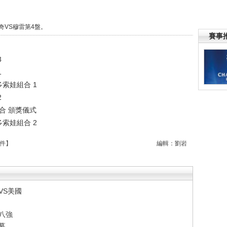
奇VS穆雷第4盤。
賽事
3
1
多索娃組合 1
2
組合 頒獎儀式
多索娃組合 2
件
】
編輯：劉岩
VS美國
八強
幕