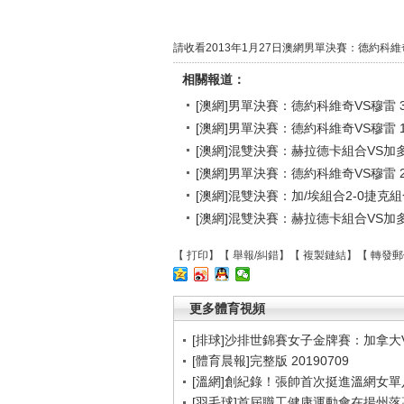
請收看2013年1月27日澳網男單決賽：德約科維
相關報道：
[澳網]男單決賽：德約科維奇VS穆雷 
[澳網]男單決賽：德約科維奇VS穆雷 
[澳網]混雙決賽：赫拉德卡組合VS加
[澳網]男單決賽：德約科維奇VS穆雷 
[澳網]混雙決賽：加/埃組合2-0捷克
[澳網]混雙決賽：赫拉德卡組合VS加
【
打印
】【
舉報/糾錯
】【
複製鏈結
】【
轉發郵
更多體育視頻
[排球]沙排世錦賽女子金牌賽：加拿大
[體育晨報]完整版 20190709
[溫網]創紀錄！張帥首次挺進溫網女單
[羽毛球]首屆職工健康運動會在揚州落