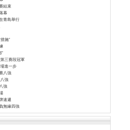
賽結束
落幕
賽在青島舉行
想
措施”
練
”
法第三賽段冠軍
一場進一步
賽八強
雙八強
單八強
場
牌速遞
告負無緣四強