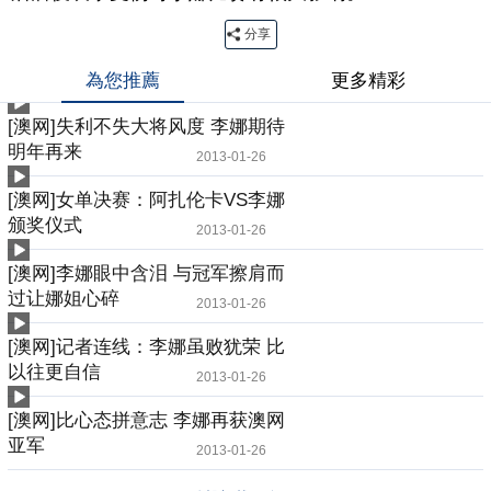
分享
為您推薦
更多精彩
[澳网]失利不失大将风度 李娜期待
明年再来
2013-01-26
[澳网]女单决赛：阿扎伦卡VS李娜
颁奖仪式
2013-01-26
[澳网]李娜眼中含泪 与冠军擦肩而
过让娜姐心碎
2013-01-26
[澳网]记者连线：李娜虽败犹荣 比
以往更自信
2013-01-26
[澳网]比心态拼意志 李娜再获澳网
亚军
2013-01-26