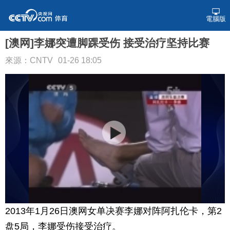
電腦版
[澳网]李娜突遭脚踝受伤 接受治疗坚持比赛
來源：CNTV
01-26 18:05
2013年1月26日澳网女单决赛李娜对阵阿扎伦卡，第2
盘5局，李娜受伤接受治疗。